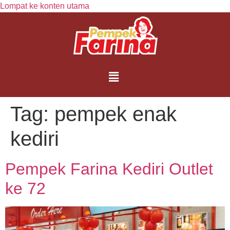
Lompat ke konten utama
Tag:
pempek enak
kediri
Pempek Farina Kediri Outlet
ke 72