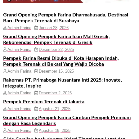
Grand Opening Pempek Farina Dharmahusada, Destinasi
Baru Pempek Terenak di Surabaya
Admin Farina
Januari 28, 2026
Grand Opening Pempek Farina Icon Mall Gresik,
Rekomendasi Pempek Terenak di Gresik
Admin Farina
Desember 22, 2025
Pempek Farina Resmi Dibuka di Kota Harapan Indah,
Pempek Terenak di Bekasi Yang Wajib Dicoba
Admin Farina
Desember 15, 2025
Rakernas PT. Primaboga Nusantara Inti 2025: Inovate,
Integrate, Inspire
Admin Farina
Desember 2, 2025
Pempek Premium Terenak di Jakarta
Admin Farina
Agustus 21, 2025
Grand Opening Pempek Farina Cirebon Pempek Premium
dengan Rasa Legendaris
Admin Farina
Agustus 19, 2025